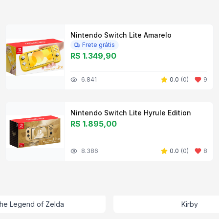
Nintendo Switch Lite Amarelo
Frete grátis
R$ 1.349,90
6.841
0.0
(
0
)
9
Nintendo Switch Lite Hyrule Edition
R$ 1.895,00
8.386
0.0
(
0
)
8
he Legend of Zelda
Kirby