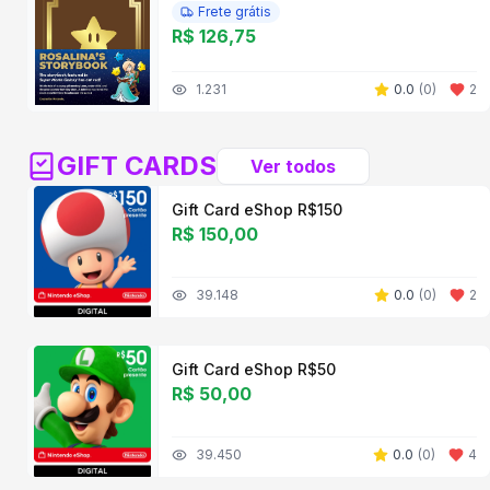
Frete grátis
R$ 126,75
1.231
0.0
(
0
)
2
GIFT CARDS
Ver todos
Gift Card eShop R$150
R$ 150,00
39.148
0.0
(
0
)
2
Gift Card eShop R$50
R$ 50,00
39.450
0.0
(
0
)
4