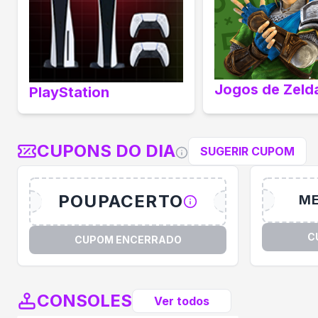
Jogos de Zeld
PlayStation
CUPONS DO DIA
SUGERIR CUPOM
POUPACERTO
M
C
CUPOM ENCERRADO
CONSOLES
Ver todos