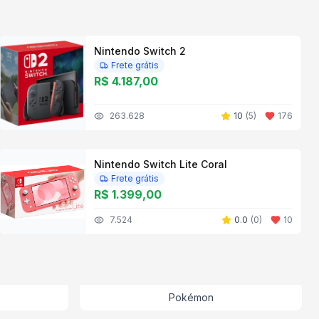
Nintendo Switch 2
Frete grátis
R$ 4.187,00
263.628
10
(
5
)
176
Nintendo Switch Lite Coral
Frete grátis
R$ 1.399,00
7.524
0.0
(
0
)
10
Pokémon