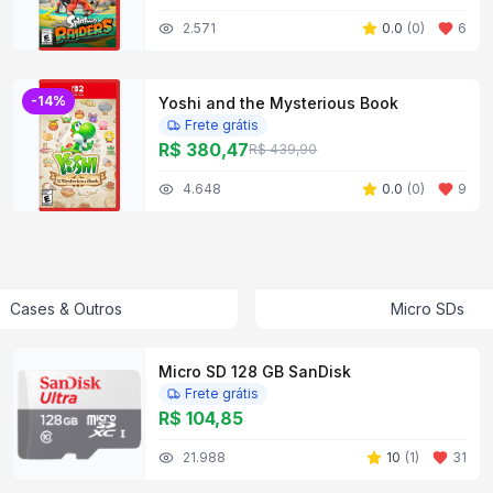
2.571
0.0
(
0
)
6
-
14
%
Yoshi and the Mysterious Book
Frete grátis
R$ 380,47
R$ 439,90
4.648
0.0
(
0
)
9
Cases & Outros
Micro SDs
Micro SD 128 GB SanDisk
Frete grátis
R$ 104,85
21.988
10
(
1
)
31