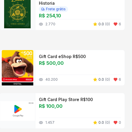
Historia
Frete grátis
R$ 254,10
2.770
0.0
(
0
)
6
Gift Card eShop R$500
R$ 500,00
40.200
0.0
(
0
)
6
Gift Card Play Store R$100
R$ 100,00
1.457
0.0
(
0
)
0