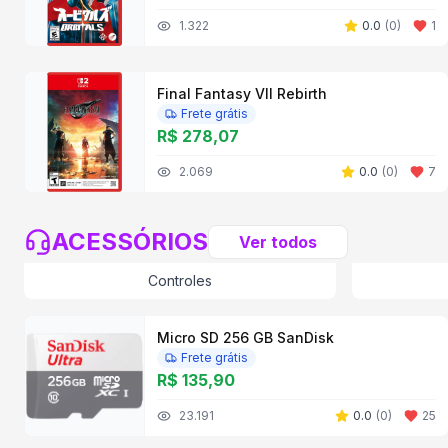
1.322
0.0
(
0
)
1
Final Fantasy VII Rebirth
Frete grátis
R$ 278,07
2.069
0.0
(
0
)
7
ACESSÓRIOS
Ver todos
Controles
Micro SD 256 GB SanDisk
Frete grátis
R$ 135,90
23.191
0.0
(
0
)
25