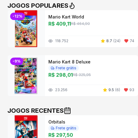
JOGOS
POPULARES
-
12
%
Mario Kart World
R$ 409,11
R$ 464,90
118.752
8.7
(
24
)
74
-
9
%
Mario Kart 8 Deluxe
Frete grátis
R$ 298,01
R$ 325,95
23.256
9.5
(
6
)
93
JOGOS RECENTES
Orbitals
Frete grátis
R$ 297,50