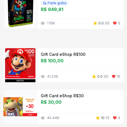
Frete grátis
R$ 949,81
1.158
0.0
(
0
)
0
Gift Card eShop R$100
R$ 100,00
41.236
0.0
(
0
)
15
Gift Card eShop R$30
R$ 30,00
40.446
10
(
1
)
4