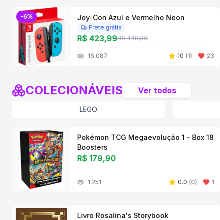
-
6
%
Joy-Con Azul e Vermelho Neon
Frete grátis
R$ 423,99
R$ 449,00
16.087
10
(
1
)
23
COLECIONÁVEIS
Ver todos
LEGO
Pokémon TCG Megaevolução 1 - Box 18
Boosters
R$ 179,90
1.251
0.0
(
0
)
1
Livro Rosalina's Storybook