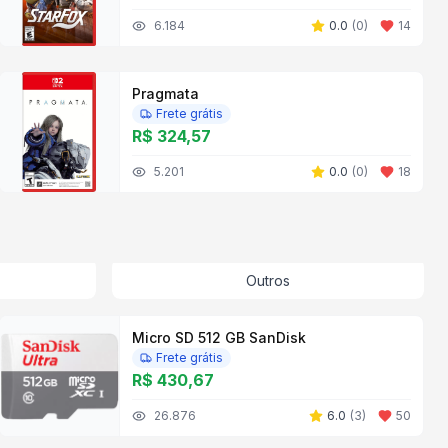
6.184
0.0
(
0
)
14
Pragmata
Frete grátis
R$ 324,57
5.201
0.0
(
0
)
18
Outros
Micro SD 512 GB SanDisk
Frete grátis
R$ 430,67
26.876
6.0
(
3
)
50