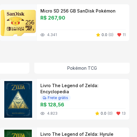
Micro SD 256 GB SanDisk Pokémon
R$ 267,90
4.341
0.0
(
0
)
11
Pokémon TCG
Livro The Legend of Zelda:
Encyclopedia
Frete grátis
R$ 128,56
4.823
0.0
(
0
)
13
Livro The Legend of Zelda: Hyrule