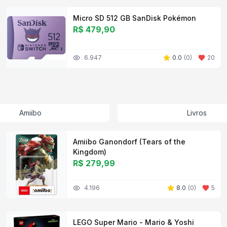
Micro SD 512 GB SanDisk Pokémon
R$ 479,90
6.947
0.0
(
0
)
20
Amiibo
Livros
Amiibo Ganondorf (Tears of the
Kingdom)
R$ 279,99
4.196
8.0
(
0
)
5
LEGO Super Mario - Mario & Yoshi