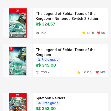
The Legend of Zelda: Tears of the
Kingdom - Nintendo Switch 2 Edition
R$ 324,57
21.589
10
(
1
)
56
The Legend of Zelda: Tears of the
Kingdom
Frete grátis
R$ 345,00
206.963
8.6
(
14
)
149
Splatoon Raiders
Frete grátis
R$ 353,30