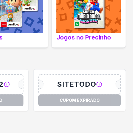
s
Jogos no Precinho
2
SITETODO
O
CUPOM EXPIRADO