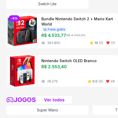
Switch Lite
-
6
%
Bundle Nintendo Switch 2 + Mario Kart
World
Frete grátis
R$ 4.533,77
R$ 4.799,90
363.850
10
(
2
)
111
Nintendo Switch OLED Branco
R$ 2.553,40
28.275
0.0
(
0
)
49
JOGOS
Ver todos
Super Mario
T