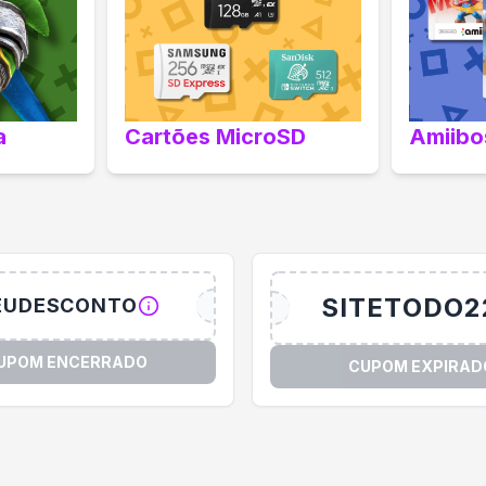
a
Cartões MicroSD
Amiibo
SITETODO2
EUDESCONTO
UPOM ENCERRADO
CUPOM EXPIRAD